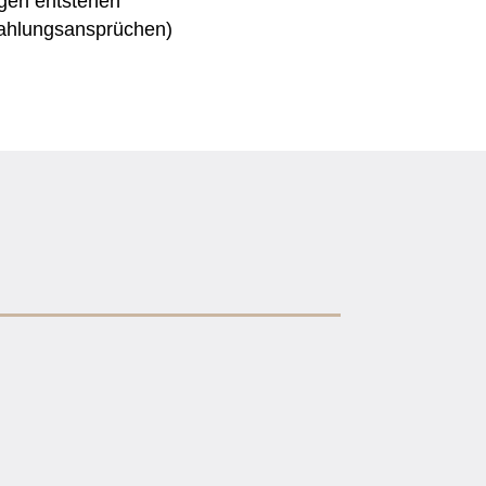
ägen entstehen
ahlungsansprüchen)
ielen Jahren immer noch aktuell. Die
ehmen...