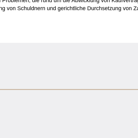
en Problemen, die rund um die Abwicklung von Kaufvertr
 von Schuldnern und gerichtliche Durchsetzung von Z
zen Sie – bundesweit! Das Thema Abmahnung Frommer Legal ist seit v
mer) versendet Filesharing Abmahnungen für verschiedene Filmuntern