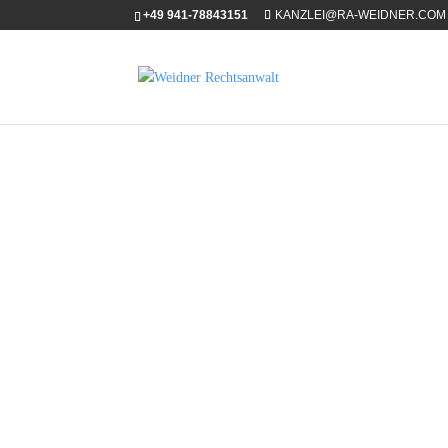
+49 941-78843151
KANZLEI@RA-WEIDNER.COM