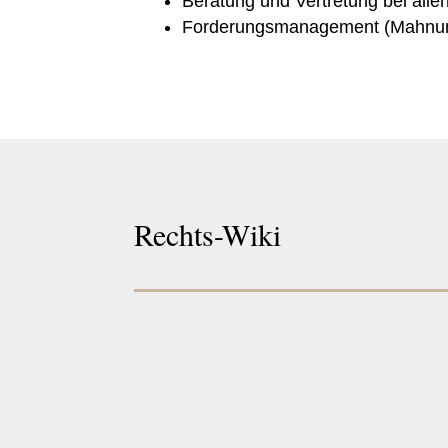
Beratung und Vertretung bei all
Forderungsmanagement (Mahnung
Rechts-Wiki
Abmahnung von Frommer Legal: wir unterstüt
Kanzlei Frommer Legal (früher: Waldorf From