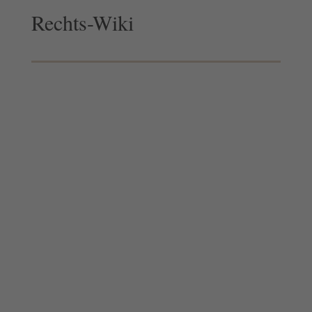
Rechts-Wiki
Abmahnung von Frommer Legal: wir unterstützen
Sie – bundesweit! Das Thema Abmahnung
Frommer Legal ist seit vielen Jahren immer noch
aktuell. Die Kanzlei Frommer Legal (früher:
Waldorf
Frommer) versendet Filesharing Abmahnungen
für verschiedene Filmunternehmen...