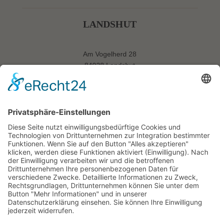
LANDSHUT
Am Vogelherd 28
84028 Landshut
Tel: 0871-20650050
Fax: 0871-20650051
ANFAHRT