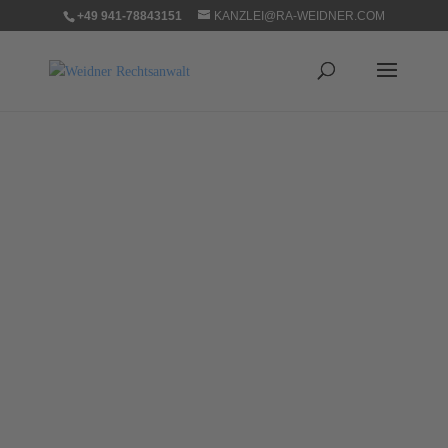
+49 941-78843151
KANZLEI@RA-WEIDNER.COM