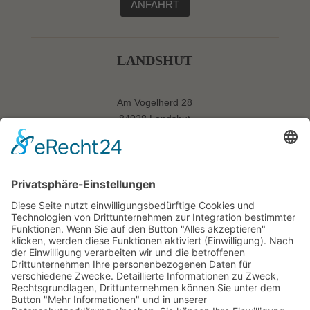
ANFAHRT
LANDSHUT
Am Vogelherd 28
84028 Landshut
Tel: 0871-20650050
Fax: 0871-20650051
ANFAHRT