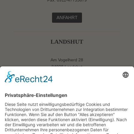
ANFAHRT
LANDSHUT
Am Vogelherd 28
84028 Landshut
Tel: 0871-20650050
Fax: 0871-20650051
ANFAHRT