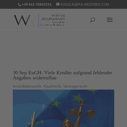
+49 941-78843151
KANZLEI@RA-WEIDNER.COM
30 Sep EuGH: Viele Kredite aufgrund fehlender
Angaben widerrufbar
Immobilienrecht
,
Kaufrecht
,
Vertragsrecht