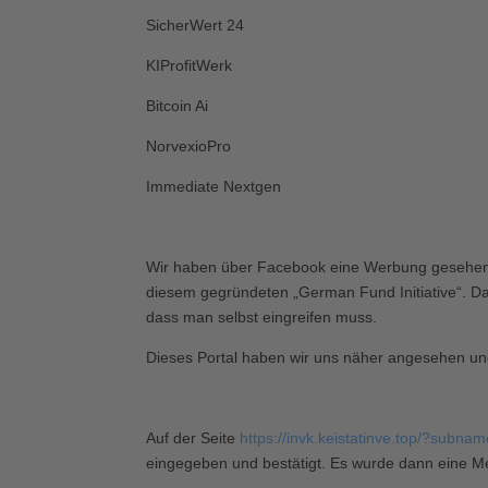
SicherWert 24
KIProfitWerk
Bitcoin Ai
NorvexioPro
Immediate Nextgen
Wir haben über Facebook eine Werbung gesehen, i
diesem gegründeten „German Fund Initiative“. D
dass man selbst eingreifen muss.
Dieses Portal haben wir uns näher angesehen u
Auf der Seite
https://invk.keistatinve.top/?sub
eingegeben und bestätigt. Es wurde dann eine Mel