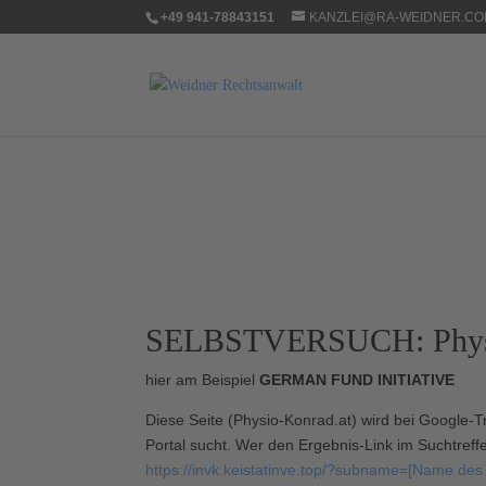
+49 941-78843151
KANZLEI@RA-WEIDNER.C
SELBSTVERSUCH: Physio
hier am Beispiel
GERMAN FUND INITIATIVE
Diese Seite (Physio-Konrad.at) wird bei Google-T
Portal sucht. Wer den Ergebnis-Link im Suchtreffe
https://invk.keistatinve.top/?subname=[Name des 