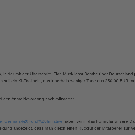
n der mit der Überschrift „Elon Musk lässt Bombe über Deutschland p
as soll ein KI-Tool sein, das innerhalb weniger Tage aus 250,00 EU
nd den Anmeldevorgang nachvollzogen:
name=German%20Fund%20Initiative
haben wir in das Formular unsere D
dung angezeigt, dass man gleich einen Rückruf der Mitarbeiter zur Ver