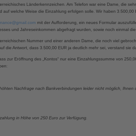
terreichisches Länderkennzeichen. Am Telefon war eine Dame, die seh
 und auf welche Weise die Einzahlung erfolgen solle. Wir haben 3.500
finance@gmail.com
mit der Aufforderung, ein neues Formular auszufülle
teresses und Jahreseinkommen abgefragt wurden, sowie noch einmal di
sterreichischen Nummer und einer anderen Dame, die noch viel gebroche
f die Antwort, dass 3.500,00 EUR ja deutlich mehr sei, verstand sie 
 dass zur Eröffnung des „Kontos“ nur eine Einzahlungssumme von 250,
ben:
erhöhten Nachfrage nach Bankverbindungen leider nicht möglich, Ihnen 
einzahlung in Höhe von 250 Euro zur Verfügung.