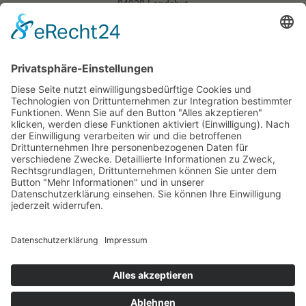
84028 Landshut
Tel: 0871-20650050
Fax: 0871-20650051
ANFAHRT
© 2022 Weidner Rechtsanwalt
Regensburg | Amberg | Nürnberg | Fürth | Landshut
Impressum