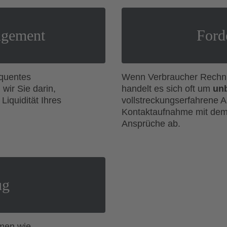
ngement
Ford
equentes
Wenn Verbraucher Rechn
wir Sie darin,
handelt es sich oft um
un
Liquidität Ihres
vollstreckungserfahrene A
Kontaktaufnahme mit dem
Ansprüche ab.
ug
emen wie