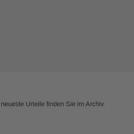
R LEGAL Rechtsanwälte WALDORF FROMMER Rechtsanwälte .rka Rech
eueste Urteile finden Sie im Archiv.