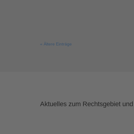
Kanzleien Abmahnungen verschickt: FROMME
« Ältere Einträge
Aktuelles zum Rechtsgebiet und n