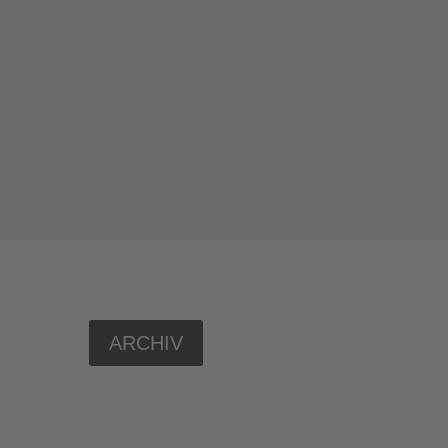
tsanwälte Reichelt Klute...
ARCHIV